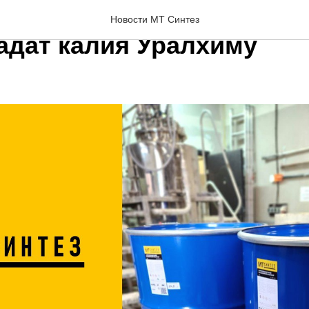
я МТ Синтез успешно по
Новости МТ Синтез
адат калия Уралхиму