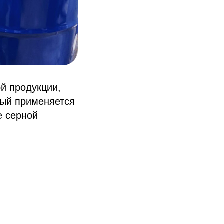
й продукции,
рый применяется
е серной