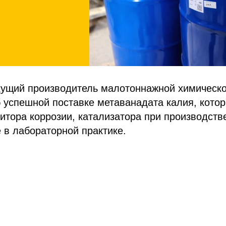
дущий производитель малотоннажной химическо
 успешной поставке метаванадата калия, кото
битора коррозии, катализатора при производств
е в лабораторной практике.